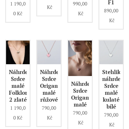
F1
1 190,0
990,00
Kč
890,00
0
Kč
Kč
Kč
Náhrdelník
Náhrdelník
StehlikDe
Srdce
Srdce
náhrdelní
Náhrdelník
malé
Origami
Srdce
Srdce
Folklor
malé
malé
Origami
2 zlaté
růžové
kulaté
malé
bílé
1 190,0
790,00
790,00
790,00
0
Kč
Kč
Kč
Kč