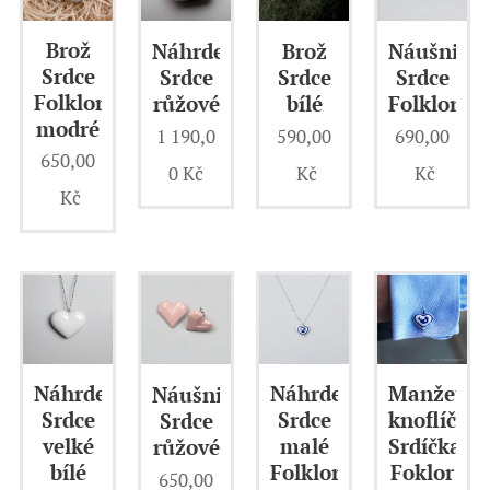
Brož
Náhrdelník
Brož
Náušnice
Srdce
Srdce
Srdce
Srdce
Folklor
růžové
bílé
Folklor
modré
1 190,0
590,00
690,00
650,00
0
Kč
Kč
Kč
Kč
Náhrdelník
Náhrdelník
Manžetov
Náušnice
Srdce
Srdce
knoflíčky
Srdce
velké
malé
Srdíčka
růžové
bílé
Folklor
Foklor
650,00