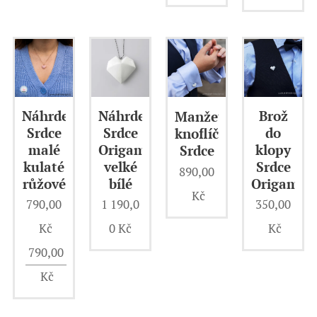
Náhrdelník
Náhrdelník
Brož
Manžetové
Srdce
Srdce
do
knoflíčky
malé
Origami
klopy
Srdce
kulaté
velké
Srdce
890,00
růžové
bílé
Origami
Kč
790,00
1 190,0
350,00
Kč
0
Kč
Kč
790,00
Kč