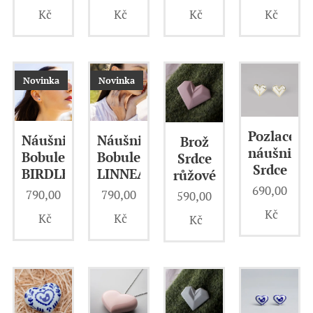
Kč
Kč
Kč
Kč
Novinka
Novinka
Pozlacené
Náušnice
Náušnice
Brož
náušnice
Bobule
Bobule
Srdce
Srdce
BIRDLE
LINNEA
růžové
690,00
790,00
790,00
590,00
Kč
Kč
Kč
Kč