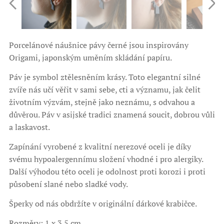
Porcelánové náušnice pávy černé jsou inspirovány
Origami, japonským uměním skládání papíru.
Páv je symbol ztělesněním krásy. Toto elegantní silné
zvíře nás učí věřit v sami sebe, cti a významu, jak čelit
životním výzvám, stejně jako neznámu, s odvahou a
důvěrou. Páv v asijské tradici znamená soucit, dobrou vůli
a laskavost.
Zapínání vyrobené z kvalitní nerezové oceli je díky
svému hypoalergennímu složení vhodné i pro alergiky.
Další výhodou této oceli je odolnost proti korozi i proti
působení slané nebo sladké vody.
Šperky od nás obdržíte v originální dárkové krabičce.
Rozměry: 1 x 3.5 cm