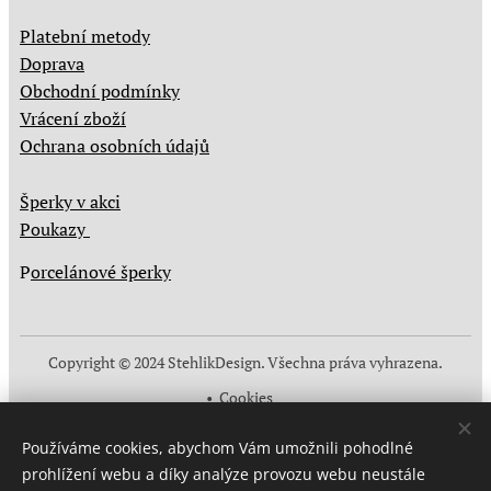
Platební metody
Doprava
Obchodní podmínky
Vrácení zboží
Ochrana osobních údajů
Šperky v akci
Poukazy
P
orcelánové šperky
Copyright © 2024 StehlikDesign. Všechna práva vyhrazena.
Cookies
Měna
Používáme cookies, abychom Vám umožnili pohodlné
CZK Kč
EUR €
prohlížení webu a díky analýze provozu webu neustále