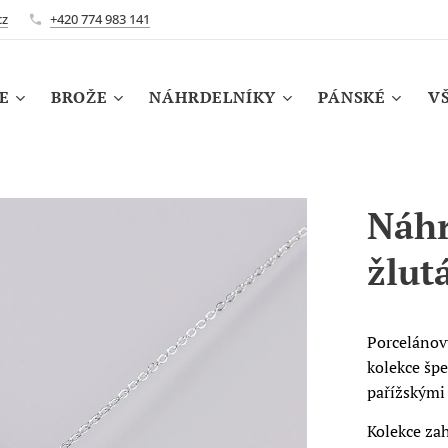
cz
+420 774 983 141
E
BROŽE
NÁHRDELNÍKY
PÁNSKÉ
V
Náhr
žlut
Porcelánový
kolekce šp
pařížskými
Kolekce zah