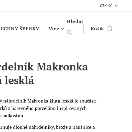
CZK
KČ
Hledat
ŠECHNY ŠPERKY
Více
Košík
delník Makronka
á lesklá
 náhrdelník Makronka žlutá lesklá je součástí
erků z barevného porcelánu inspirovaných
 sladkostmi.
rnuje dlouhé náhrdelníky, brože a náušnice a