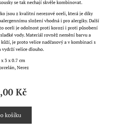
kousky se tak nechají skvěle kombinovat.
čko jsou z kvalitní nerezové oceli, která je díky
alergennímu složení vhodná i pro alergiky. Další
o oceli je odolnost proti korozi i proti působení
 sladké vody. Materiál rovněž nemění barvu a
 kůží, je proto velice nadčasový a v kombinaci s
vydrží velice dlouho.
 x 3 x 0.7 cm
orcelán, Nerez
,00
Kč
o košíku