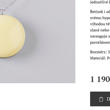
jednotlivé 
Řetízek i o
svému hypo
výhodou tét
slané nebo
nereaguje s
porcelánem 
Rozměry: 3
Materiál: P
1 190
D