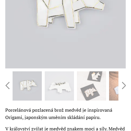
Porcelánová pozlacená brož medvěd je inspirovaná
Origami, japonským uměním skládání papíru.
V království zvířat je medvěd znakem moci a síly. Medvěd