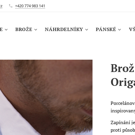
cz
+420 774 983 141
E
BROŽE
NÁHRDELNÍKY
PÁNSKÉ
V
Brož
Orig
Porcelánová
inspirovan
Zapínání je
proti půso