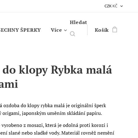
CZK
KČ
Hledat
ŠECHNY ŠPERKY
Více
Košík
 do klopy Rybka malá
ami
 ozdoba do klopy rybka malá je originální šperk
ý origami, japonským uměním skládání papíru.
 vyrobeno z mosazi, která je odolná proti korozi i
bení slané nebo sladké vody. Materiál rovněž nemění