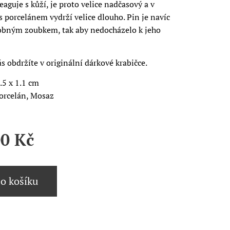
eaguje s kůží, je proto velice nadčasový a v
 porcelánem vydrží velice dlouho. Pin je navíc
obným zoubkem, tak aby nedocházelo k jeho
s obdržíte v originální dárkové krabičce.
.5 x 1.1 cm
Porcelán, Mosaz
00
Kč
o košíku