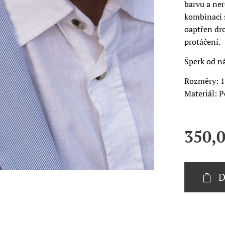
barvu a ner
kombinaci s
oaptřen dr
protáčení.
Šperk od ná
Rozměry: 1
Materiál: 
350,
D