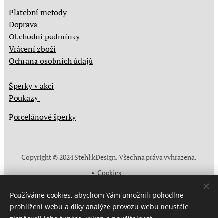
Platební metody
Doprava
Obchodní podmínky
Vrácení zboží
Ochrana osobních údajů
Šperky v akci
Poukazy
P
orcelánové šperky
Copyright © 2024 StehlikDesign. Všechna práva vyhrazena.
Cookies
Měna
Používáme cookies, abychom Vám umožnili pohodlné
CZK Kč
EUR €
prohlížení webu a díky analýze provozu webu neustále