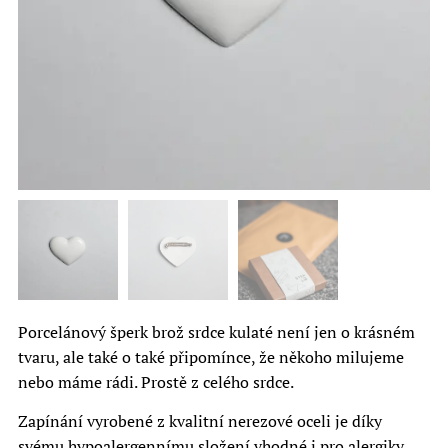
Porcelánový šperk brož srdce kulaté není jen o krásném
tvaru, ale také o také připomínce, že někoho milujeme
nebo máme rádi. Prostě z celého srdce.
Zapínání vyrobené z kvalitní nerezové oceli je díky
svému hypoalergennímu složení vhodné i pro alergiky.