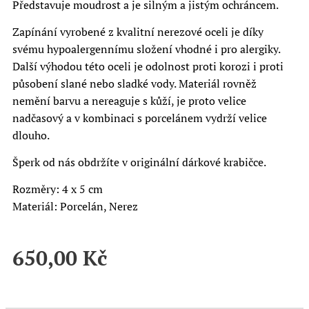
Představuje moudrost a je silným a jistým ochráncem.
Zapínání vyrobené z kvalitní nerezové oceli je díky
svému hypoalergennímu složení vhodné i pro alergiky.
Další výhodou této oceli je odolnost proti korozi i proti
působení slané nebo sladké vody. Materiál rovněž
nemění barvu a nereaguje s kůží, je proto velice
nadčasový a v kombinaci s porcelánem vydrží velice
dlouho.
Šperk od nás obdržíte v originální dárkové krabičce.
Rozměry: 4 x 5 cm
Materiál: Porcelán, Nerez
650,00
Kč