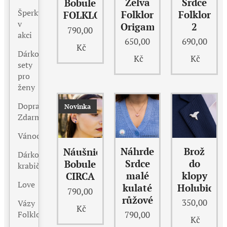
Želva
Srdce
Bobule
Šperky
Folklor
Folklor
FOLKLORA
v
Origami
2
790,00
akci
650,00
690,00
Kč
Dárkové
Kč
Kč
sety
pro
ženy
Doprava
Novinka
Zdarma
Vánoce
Náhrdelník
Brož
Náušnice
Dárkové
Srdce
do
Bobule
krabičky
malé
klopy
CIRCA
Love
kulaté
Holubice
790,00
růžové
350,00
Vázy
Kč
Folklor
790,00
Kč