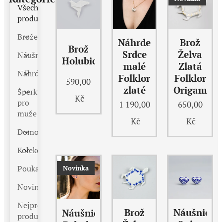
Všechny
produkty
Brože
Náhrdelník
Brož
Brož
Srdce
Želva
Náušnice
Holubice
malé
Zlatá
Náhrdelníky
Folklor
Folklor
590,00
zlaté
Origami
Šperky
Kč
pro
1 190,00
650,00
muže
Kč
Kč
Domov
Kolekce
Poukazy
Novinka
Novinky
Nejprovádanější
Brož
Náušnice
Náušnice
produkty