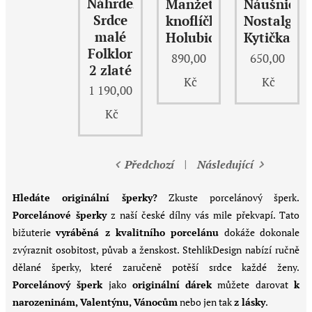
Náhrdelník
Manžetové
Náušnice
Srdce
knoflíčky
Nostalgie
malé
Holubice
Kytička
Folklor
890,00
650,00
2 zlaté
Kč
Kč
1 190,00
Kč
Předchozí
Následující
Hledáte originální šperky?
Zkuste porcelánový šperk.
Porcelánové šperky
z naší české dílny vás mile překvapí. Tato
bižuterie
vyráběná z kvalitního porcelánu
dokáže dokonale
zvýraznit osobitost, půvab a ženskost. StehlikDesign nabízí ručně
dělané šperky, které zaručeně potěší srdce každé ženy.
Porcelánový šperk
jako
originální
dárek
můžete darovat
k
narozeninám, Valentýnu, Vánocům
nebo jen tak
z lásky
.