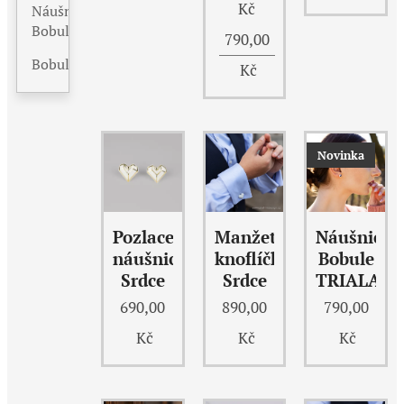
Kč
Náušnice
Bobule
790,00
Bobule
Kč
Novinka
Pozlacené
Manžetové
Náušnice
náušnice
knoflíčky
Bobule
Srdce
Srdce
TRIALA
690,00
890,00
790,00
Kč
Kč
Kč