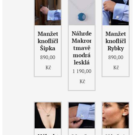
Náhrdelník
Manžetové
Manžetov
Makronka
knoflíčky
knoflíčky
tmavě
Šipka
Rybky
modrá
890,00
890,00
lesklá
Kč
Kč
1 190,00
Kč